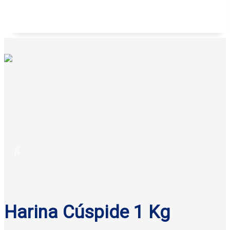
Flan vainilla Yoplait 100 g
$
7.60
Original price was: $7.60.
$
6.50
Current price is: $6.50.
Harina Cúspide 1 Kg