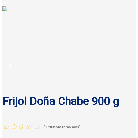
Frijol Doña Chabe 900 g
☆
☆
☆
☆
☆
(
0
customer reviews)