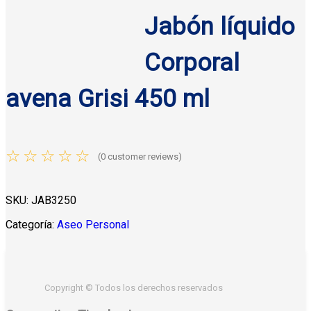
w
s
a
:
Jabón líquido
a
:
s
$
s
$
:
2
Corporal
:
8
:
$
7
$
3
3
.
avena Grisi 450 ml
9
.
0
5
2
5
.
0
.
0
5
.
☆
☆
☆
☆
☆
(
0
customer reviews)
5
.
.
0
0
.
.
SKU:
JAB3250
.
Categoría:
Aseo Personal
Copyright © Todos los derechos reservados