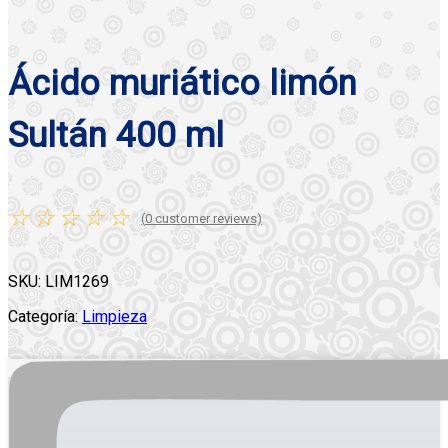
Ácido muriático limón
Sultán 400 ml
☆
☆
☆
☆
☆
(
0
customer reviews)
SKU:
LIM1269
Categoría:
Limpieza