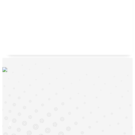
Papel higiénico con aroma 4 pzas Suavecin 550 h.