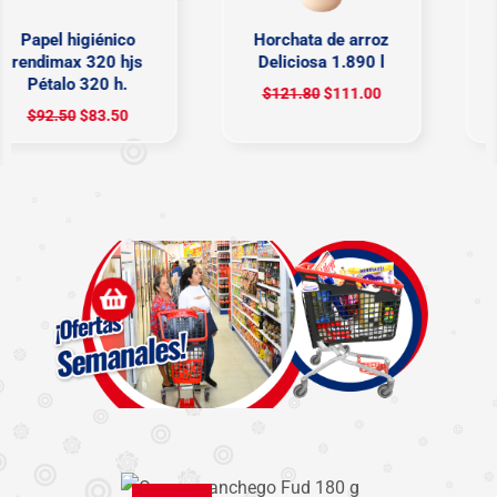
Papel higiénico
Horchata de arroz
rendimax 320 hjs
Deliciosa 1.890 l
Pétalo 320 h.
$
121.80
$
111.00
$
92.50
$
83.50