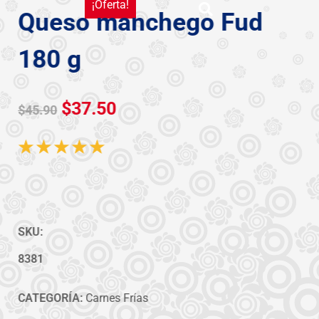
¡Oferta!
Queso manchego Fud
180 g
$
37.50
$
45.90
☆
☆
☆
☆
☆
SKU:
8381
CATEGORÍA:
Carnes Frías