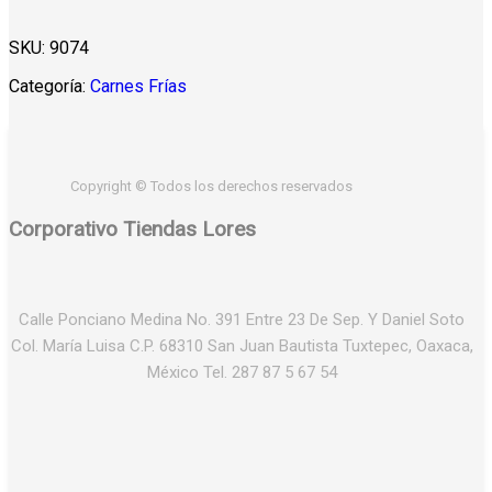
was:
is:
SKU:
9074
$8.50.
$6.50.
Categoría:
Carnes Frías
Copyright © Todos los derechos reservados
Corporativo Tiendas Lores
Calle Ponciano Medina No. 391 Entre 23 De Sep. Y Daniel Soto
Col. María Luisa C.P. 68310 San Juan Bautista Tuxtepec, Oaxaca,
México Tel. 287 87 5 67 54