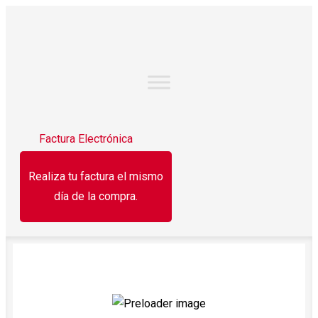
Factura Electrónica
Realiza tu factura el mismo
día de la compra.
¡OFERTA!
¡OFERTA!
¡OFERTA!
Blanqueador
Papel higiénico
Horc
Cloralex 2 l
rendimax 320
arroz 
hjs Pétalo 320 h.
1.
$
30.50
$
27.50