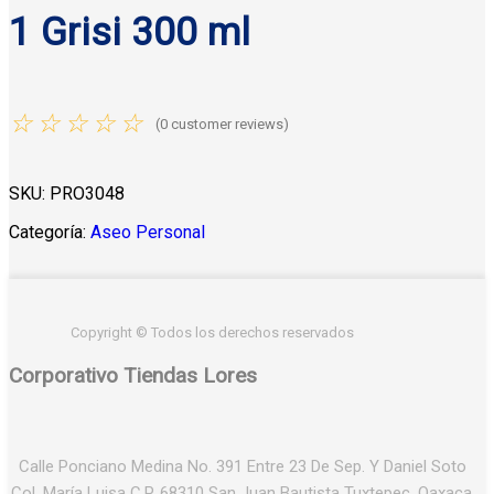
1 Grisi 300 ml
☆
☆
☆
☆
☆
(
0
customer reviews)
SKU:
PRO3048
Categoría:
Aseo Personal
Copyright © Todos los derechos reservados
Corporativo Tiendas Lores
Calle Ponciano Medina No. 391 Entre 23 De Sep. Y Daniel Soto
Col. María Luisa C.P. 68310 San Juan Bautista Tuxtepec, Oaxaca,