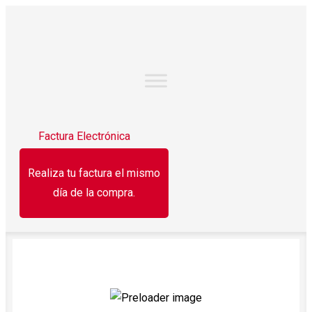
Factura Electrónica
Realiza tu factura el mismo
día de la compra.
¡OFERTA!
¡OFERTA!
¡OFERTA!
Blanqueador
Papel higiénico
Horc
Cloralex 2 l
rendimax 320
arroz 
hjs Pétalo 320 h.
1.
$
30.50
$
27.50