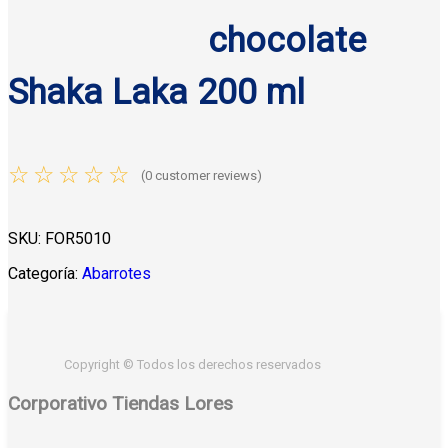
chocolate
Shaka Laka 200 ml
☆
☆
☆
☆
☆
(
0
customer reviews)
SKU:
FOR5010
Categoría:
Abarrotes
Copyright © Todos los derechos reservados
Corporativo Tiendas Lores