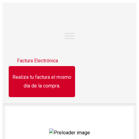
Factura Electrónica
Realiza tu factura el mismo
día de la compra.
¡OFERTA!
¡OFERTA!
¡OFERTA!
Blanqueador
Papel higiénico
Horc
Cloralex 2 l
rendimax 320
arroz 
hjs Pétalo 320 h.
1.
$
30.50
$
27.50