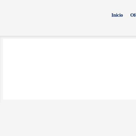
Inicio
Of
¡OFERTA!
¡OFERTA!
¡OFERTA!
Jamón pavo y
Queso
Yoghurt
cerdo
americano La
griego 
americano Fud
Villita 175 g
Yoplai
196 g
$
31.10
$
23.00
$
14.50
$
35.10
$
29.00