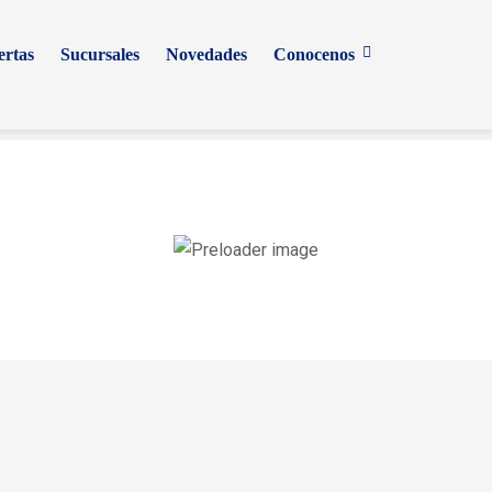
ertas
Sucursales
Novedades
Conocenos
¡OFERTA!
¡OFERTA!
¡
 batido
Salchirica
Salchicha de
natural
especial
pavo Fud 266 g
t 120 g
Iberomex 1 kg
$
29.10
$
22.00
$
12.50
$
56.10
$
46.00