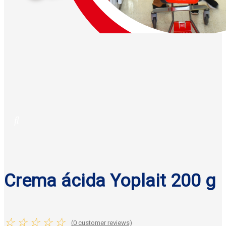
Crema ácida Yoplait 200 g
☆
☆
☆
☆
☆
(
0
customer reviews)