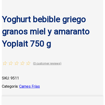
Yoghurt bebible griego
granos miel y amaranto
Yoplait 750 g
☆
☆
☆
☆
☆
(
0
customer reviews)
SKU:
9511
Categoría:
Carnes Frías