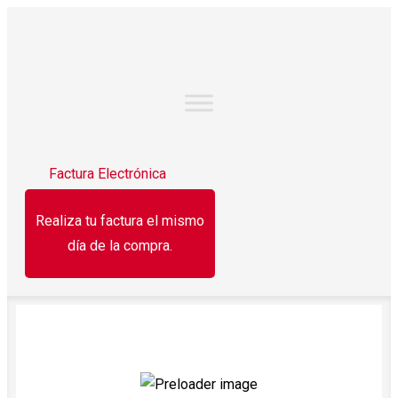
Factura Electrónica
Realiza tu factura el mismo
día de la compra.
¡OFERTA!
¡OFERTA!
¡OFERTA!
Jamón pavo y
Queso
Yoghur
cerdo
americano La
griego
americano Fud
Villita 175 g
Yopla
196 g