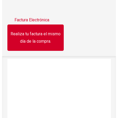
Factura Electrónica
Realiza tu factura el mismo
día de la compra.
¡Oferta!
Blanqueador Cloralex 2 l
$
30.50
$
27.50
¡Oferta!
Papel higiénico rendimax 320 hjs Pétalo 320 h.