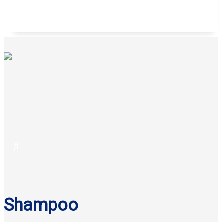
Flan vainilla Yoplait 100 g
$
7.60
Original price was: $7.60.
$
6.50
Current price is: $6.50.
Shampoo