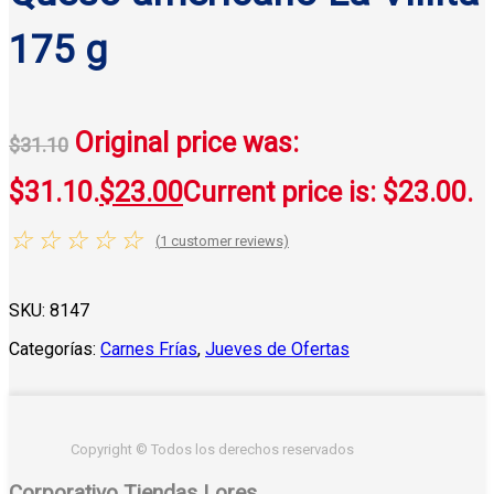
175 g
Original price was:
$
31.10
$31.10.
$
23.00
Current price is: $23.00.
☆
☆
☆
☆
☆
(
1
customer reviews)
SKU:
8147
Categorías:
Carnes Frías
,
Jueves de Ofertas
Copyright © Todos los derechos reservados
Corporativo Tiendas Lores