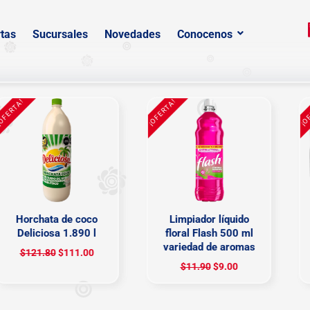
tas
Sucursales
Novedades
Conocenos
ERTA!
¡OFERTA!
¡OFER
Horchata de coco
Limpiador líquido
Deliciosa 1.890 l
floral Flash 500 ml
variedad de aromas
$
121.80
$
111.00
$
11.90
$
9.00