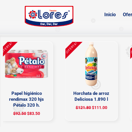
Inicio
Ofer
FERTA!
¡OFERTA!
¡OF
Papel higiénico
Horchata de arroz
rendimax 320 hjs
Deliciosa 1.890 l
Pétalo 320 h.
$
121.80
$
111.00
$
92.50
$
83.50