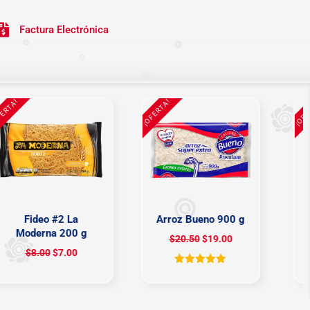
Factura Electrónica
TA!
¡OFERTA!
¡OFERT
Fideo #2 La
Arroz Bueno 900 g
Moderna 200 g
M
$
20.50
$
19.00
$
8.00
$
7.00