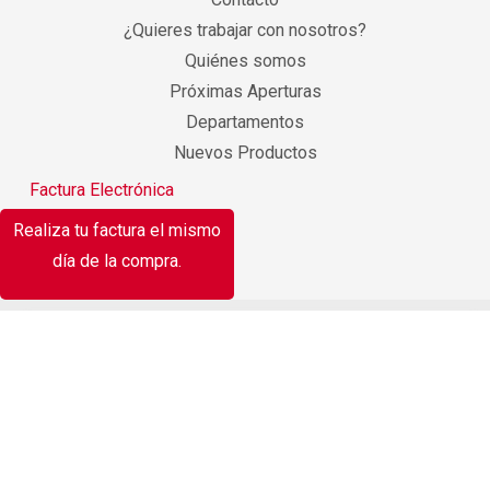
¿Quieres trabajar con nosotros?
Quiénes somos
Próximas Aperturas
Departamentos
Nuevos Productos
Factura Electrónica
Realiza tu factura el mismo
día de la compra.
¡Oferta!
Jamón pavo y cerdo americano Fud 196 g
$
35.10
Original price was: $35.10.
$
29.00
Current price is: $29.00.
¡Oferta!