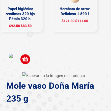
Papel higiénico
Horchata de arroz
rendimax 320 hjs
Deliciosa 1.890 l
Pétalo 320 h.
$
121.80
$
111.00
$
92.50
$
83.50
Mole vaso Doña María
235 g