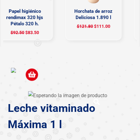
Papel higiénico
Horchata de arroz
rendimax 320 hjs
Deliciosa 1.890 l
Pétalo 320 h.
$
121.80
$
111.00
$
92.50
$
83.50
Leche vitaminado
Máxima 1 l