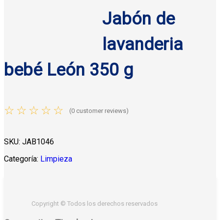
w
s
a
:
Jabón de
a
:
s
$
s
$
:
2
lavanderia
:
8
:
$
7
$
3
3
.
bebé León 350 g
9
.
0
5
2
5
.
0
.
0
5
.
☆
☆
☆
☆
☆
(
0
customer reviews)
5
.
.
0
0
.
.
SKU:
JAB1046
.
Categoría:
Limpieza
Copyright © Todos los derechos reservados