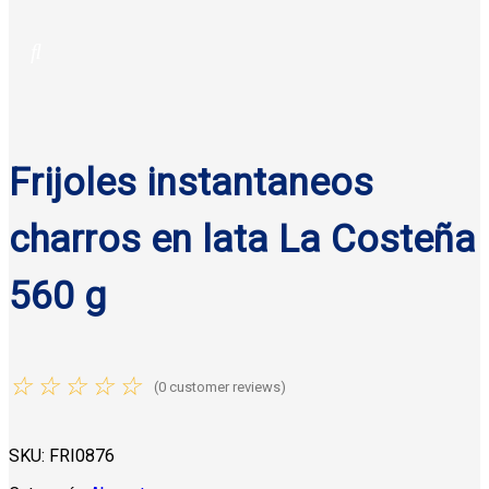
Frijoles instantaneos
charros en lata La Costeña
560 g
☆
☆
☆
☆
☆
(
0
customer reviews)
SKU:
FRI0876