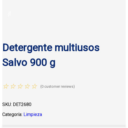
Detergente multiusos
Salvo 900 g
☆
☆
☆
☆
☆
(
0
customer reviews)
SKU:
DET2680
Categoría:
Limpieza