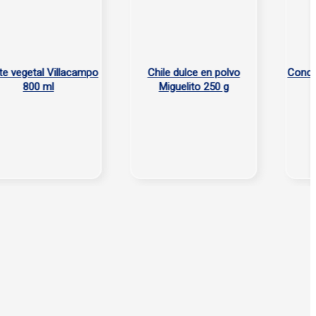
egetal Villacampo
Chile dulce en polvo
Concentra
800 ml
Miguelito 250 g
Taba