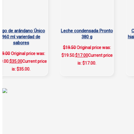
de arándano Único
Leche condensada Pronto
Crema
 ml varierdad de
380 g
hialur
sabores
$
19.50
Original price was:
0
Original price was:
$19.50.
$
17.00
Current price
.
$
35.00
Current price
is: $17.00.
is: $35.00.