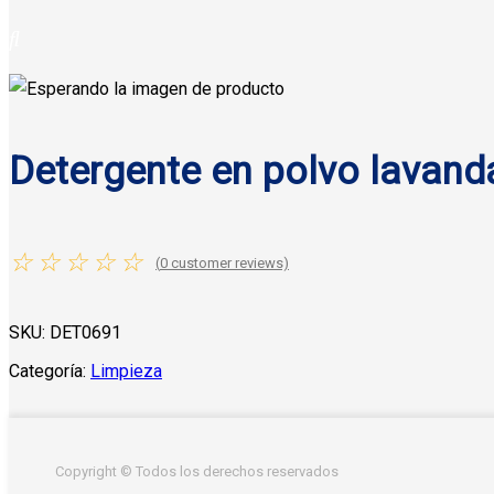
Detergente en polvo lavanda
☆
☆
☆
☆
☆
(
0
customer reviews)
SKU:
DET0691
Categoría:
Limpieza
Copyright © Todos los derechos reservados