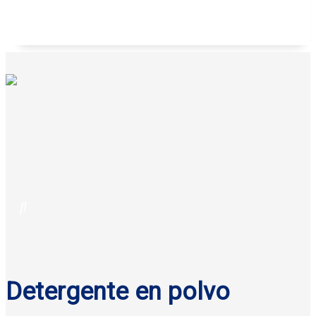
Flan vainilla Yoplait 100 g
$
7.60
Original price was: $7.60.
$
6.50
Current price is: $6.50.
Detergente en polvo