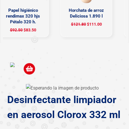
Papel higiénico
Horchata de arroz
rendimax 320 hjs
Deliciosa 1.890 l
Pétalo 320 h.
$
121.80
$
111.00
$
92.50
$
83.50
Desinfectante limpiador
en aerosol Clorox 332 ml