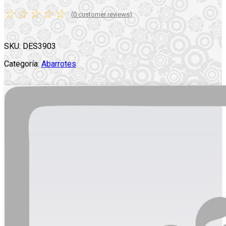
☆
☆
☆
☆
☆
(
0
customer reviews)
SKU:
DES3903
Categoría:
Abarrotes