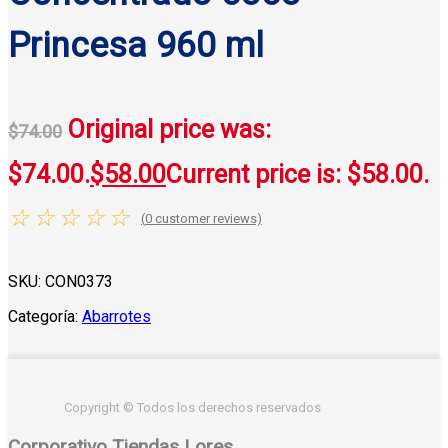
Princesa 960 ml
Original price was:
$
74.00
$74.00.
$
58.00
Current price is: $58.00.
☆
☆
☆
☆
☆
(
0
customer reviews)
SKU:
CON0373
Categoría:
Abarrotes
Copyright © Todos los derechos reservados
Corporativo Tiendas Lores