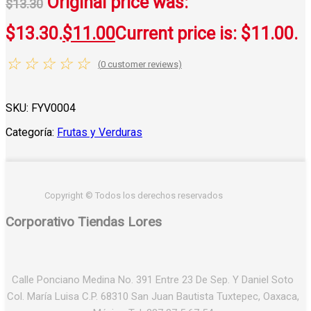
Original price was:
$
13.30
$13.30.
$
11.00
Current price is: $11.00.
☆
☆
☆
☆
☆
(
0
customer reviews)
SKU:
FYV0004
Categoría:
Frutas y Verduras
Copyright © Todos los derechos reservados
Corporativo Tiendas Lores
Calle Ponciano Medina No. 391 Entre 23 De Sep. Y Daniel Soto
Col. María Luisa C.P. 68310 San Juan Bautista Tuxtepec, Oaxaca,