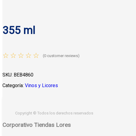
w
s
w
s
a
:
a
:
s
$
s
$
:
2
:
355 ml
:
2
$
3
$
9
3
.
3
.
1
0
5
0
☆
☆
☆
☆
☆
(
0
customer reviews)
.
0
.
.
0
1
.
1
.
0
SKU:
BEB4860
0
.
.
.
Categoría:
Vinos y Licores
Copyright © Todos los derechos reservados
Corporativo Tiendas Lores