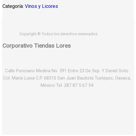
$87.50.
$72.50.
Categoría:
Vinos y Licores
Copyright © Todos los derechos reservados
Corporativo Tiendas Lores
Calle Ponciano Medina No. 391 Entre 23 De Sep. Y Daniel Soto
Col. María Luisa C.P. 68310 San Juan Bautista Tuxtepec, Oaxaca,
México Tel. 287 87 5 67 54